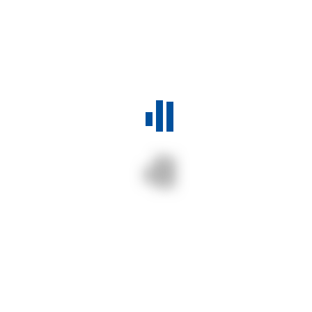
Gray Scott School 2024 à la
CINERI
Cette année, le LAPP d’Annecy en collaboration avec le
Centre de Compétence CC-FR organise la seconde
édition de la […]
Tags:
CC-FR
CINERI
FORMATION
GRAYSCOTTSCHOOL
HPC
LAPP
3 juillet 2024
0
Formation
CONTINUE READING