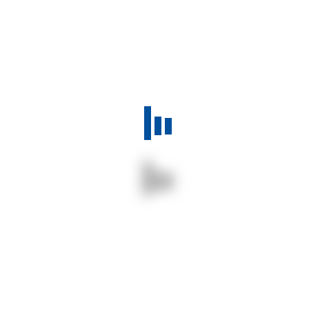
FEATURED
Inauguration du
Supercalculateur par le Ministre
Pr. Moussa Balde
Le Sénégal inaugure un supercalculateur de pointe à la
Cité du Savoir de Diamniadio, marquant une avancée
majeure dans la recherche et l’innovation
Tags:
CINERI
INAUGURATION
MESRI
23 mars 2024
819
Actualité
CONTINUE READING